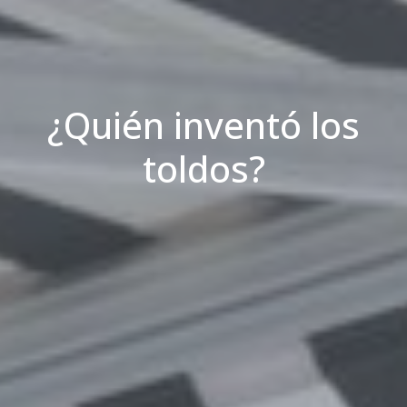
¿Quién inventó los
toldos?