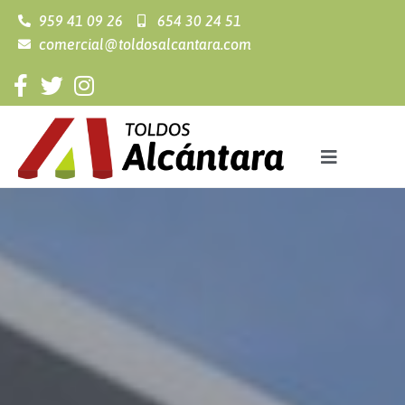
959 41 09 26
654 30 24 51
comercial@toldosalcantara.com