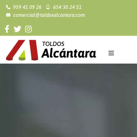
959 41 09 26
654 30 24 51
comercial@toldosalcantara.com